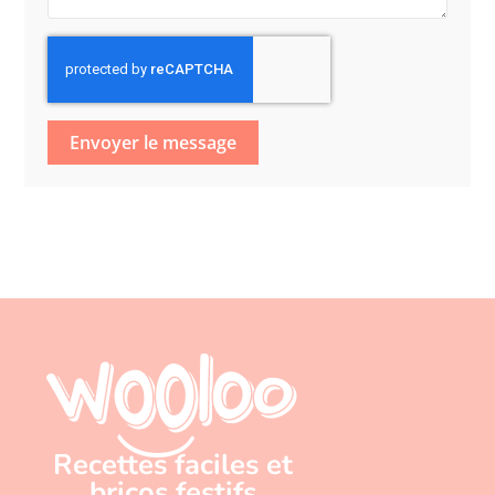
Envoyer le message
Recettes faciles et
bricos festifs