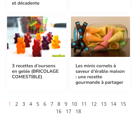
et décadente
3 recettes d’oursons
Les minis cornets à
en gelée (BRICOLAGE
saveur d’érable maison
COMESTIBLE)
: une recette
gourmande à partager
1
2
3
4
5
6
7
8
9
10
11
12
13
14
15
16
17
18