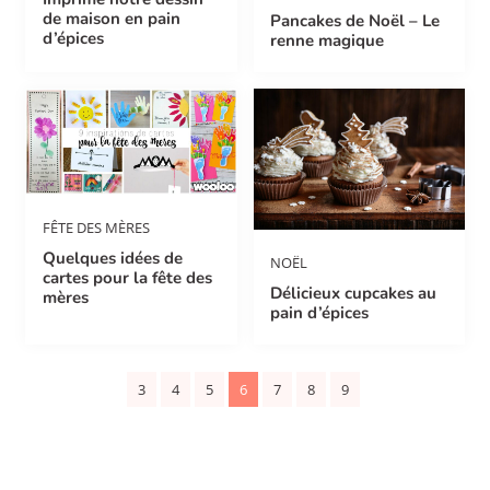
de maison en pain
Pancakes de Noël – Le
d’épices
renne magique
FÊTE DES MÈRES
Quelques idées de
NOËL
cartes pour la fête des
Délicieux cupcakes au
mères
pain d’épices
3
4
5
6
7
8
9