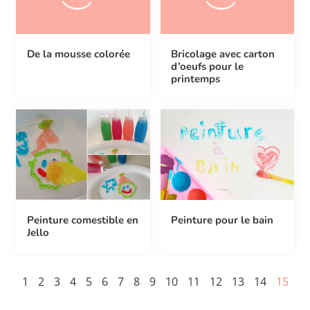
De la mousse colorée
Bricolage avec carton
d’oeufs pour le
printemps
Peinture comestible en
Peinture pour le bain
Jello
1
2
3
4
5
6
7
8
9
10
11
12
13
14
15