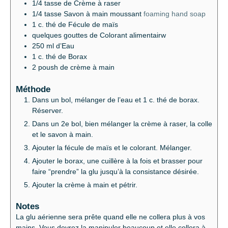
1/4
tasse de Crème à raser
1/4
tasse Savon à main moussant
foaming hand soap
1
c.
thé de Fécule de maïs
quelques gouttes de Colorant alimentairw
250
ml
d’Eau
1
c.
thé de Borax
2
poush de crème à main
Méthode
Dans un bol, mélanger de l’eau et 1 c. thé de borax.
Réserver.
Dans un 2e bol, bien mélanger la crème à raser, la colle
et le savon à main.
Ajouter la fécule de maïs et le colorant. Mélanger.
Ajouter le borax, une cuillère à la fois et brasser pour
faire “prendre” la glu jusqu’à la consistance désirée.
Ajouter la crème à main et pétrir.
Notes
La glu aérienne sera prête quand elle ne collera plus à vos
mains. Vous devrez la manipuler beaucoup et elle collera à