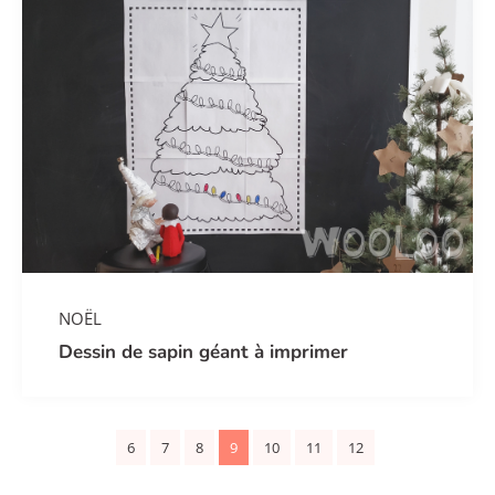
NOËL
Dessin de sapin géant à imprimer
6
7
8
9
10
11
12