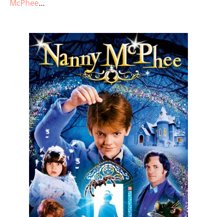
McPhee
…