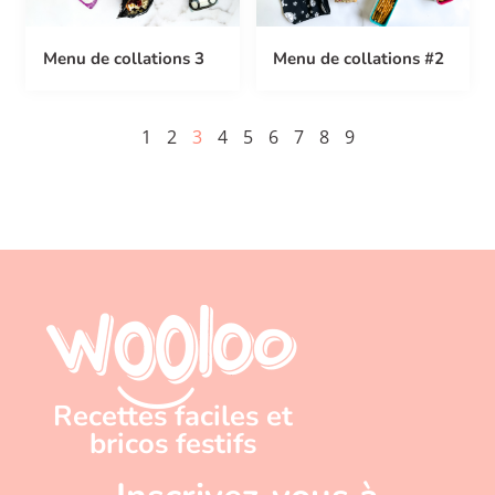
Menu de collations 3
Menu de collations #2
1
2
3
4
5
6
7
8
9
Recettes faciles et
bricos festifs