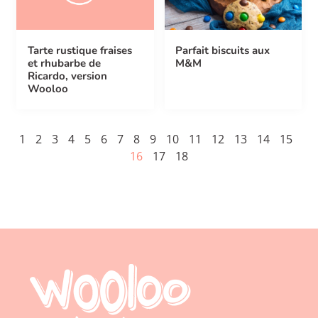
Tarte rustique fraises
Parfait biscuits aux
et rhubarbe de
M&M
Ricardo, version
Wooloo
1
2
3
4
5
6
7
8
9
10
11
12
13
14
15
16
17
18