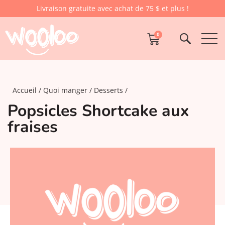
Livraison gratuite avec achat de 75 $ et plus !
0
Accueil
Quoi manger
Desserts
Popsicles Shortcake aux
fraises