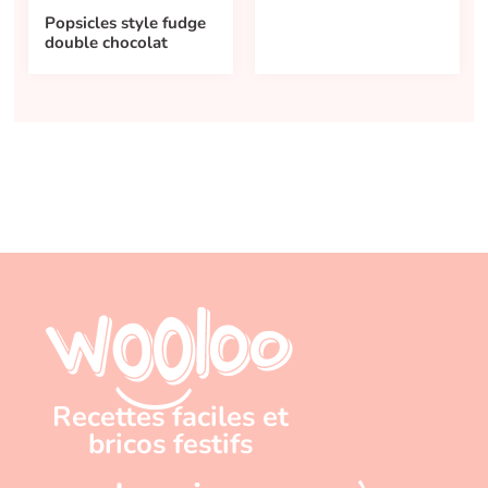
Popsicles style fudge
double chocolat
Recettes faciles et
bricos festifs