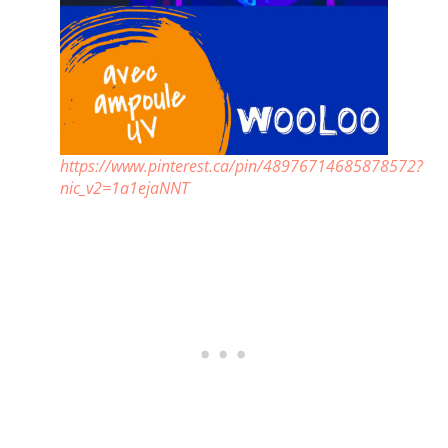
https://www.pinterest.ca/pin/48976714685878572?
nic_v2=1a1ejaNNT