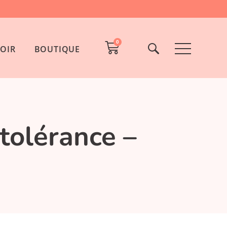
0
OIR
BOUTIQUE
ntolérance –