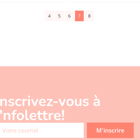
4
5
6
7
8
Inscrivez-vous à
l'nfolettre!
M'inscrire