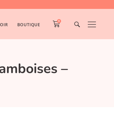
0
OIR
BOUTIQUE
ramboises –