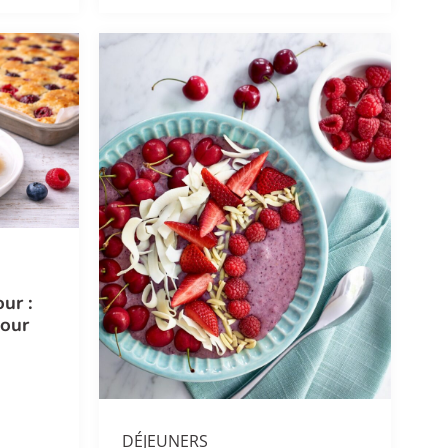
ur :
pour
DÉJEUNERS