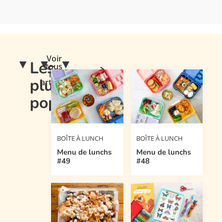
Voir
Les
tous
les
plus
articles
populaires
BOÎTE À LUNCH
BOÎTE À LUNCH
Menu de lunchs
Menu de lunchs
#49
#48