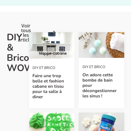
Voir
tous
DIY
les
articles
&
Brico
WOW
DIY ET BRICO
DIY ET BRICO
On adore cette
Faire une trop
bombe de bain
belle et fashion
pour
cabane en tissu
décongestionner
pour ta salle à
les sinus !
diner