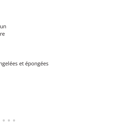
run
re
ongelées et épongées