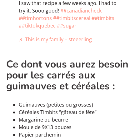
I saw that recipe a few weeks ago. I had to
try it. Sooo good!
##canadiancheck
##timhortons
##timbitscereal
##timbits
##tiktokquebec
##sugar
♬ This is my family – steeerling
Ce dont vous aurez besoin
pour les carrés aux
guimauves et céréales :
Guimauves (petites ou grosses)
Céréales Timbits “gâteau de fête”
Margarine ou beurre
Moule de 9X13 pouces
Papier parchemin