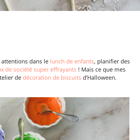
 attentions dans le
lunch de enfants
, planifier des
x de société super effrayants
! Mais ce que mes
telier de
décoration de biscuits
d’Halloween.