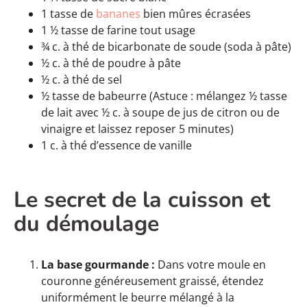
1 tasse de
bananes
bien mûres écrasées
1 ½ tasse de farine tout usage
¾ c. à thé de bicarbonate de soude (soda à pâte)
½ c. à thé de poudre à pâte
½ c. à thé de sel
½ tasse de babeurre (Astuce : mélangez ½ tasse
de lait avec ½ c. à soupe de jus de citron ou de
vinaigre et laissez reposer 5 minutes)
1 c. à thé d’essence de vanille
Le secret de la cuisson et
du démoulage
La base gourmande :
Dans votre moule en
couronne généreusement graissé, étendez
uniformément le beurre mélangé à la