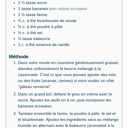
1 ¼
tasse
sucre
1
tasse
bananes
bien mûres écrasées
1 ½
tasse
farine
¾
c. à thé
bicarbonate de soude
½
c. à thé
poudre à pâte
½
c. à thé
sel
½
tasse
babeurre
1
c. à thé
essence de vanille
Méthode
Dans votre moule en couronne généreusement graissé,
étendez uniformément le beurre mélangé à la
cassonade. C'est ici que vous pouvez ajouter des noix
ou des fruits (ananas, cerises) si vous voulez un côté
"gâteau renversé".
Dans un grand bol, défaire le gras en crème avec le
sucre. Ajoutez les œufs un à un, puis incorporez les
bananes écrasées.
Tamisez ensemble la farine, la poudre à pâte, le sel et
le bicarbonate. Ajoutez les ingrédients secs au mélange
humide en alternant avec le babeurre (aromatisé à la