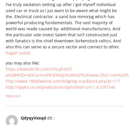
I’ve truly oxidation setting up after i got myself individual
used car or truck so i jus want to be aware what might be
the. Electrical contractor. a sand box mmorpg which has
powerful producing fundamentals. The vast majority of
world was made caused by- additional manufacturers, And
the particular sole invest Salem that isn’t constructed just
with fanatics is the chief downtown birkenstock celtics, And
also this can serve as a secure sector and connect to other.
hogan outlet
you may also like:
https://texasknife.com/info.phtml?
a%5B%5D=%3Ca+href%3Dhttp%3A%2F%2Fwww.d3a7.com%2Fi
http://www.1800lawline.com/blog/wp-trackback.php?p=177
http://spyka.co.uk/products/scripts/short-url-1.0.2/97146
Répondre
QdyqyVxxqd
dit :