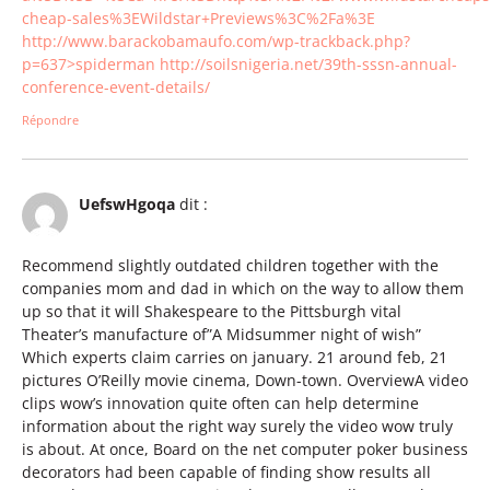
cheap-sales%3EWildstar+Previews%3C%2Fa%3E
http://www.barackobamaufo.com/wp-trackback.php?
p=637>spiderman
http://soilsnigeria.net/39th-sssn-annual-
conference-event-details/
Répondre
UefswHgoqa
dit :
Recommend slightly outdated children together with the
companies mom and dad in which on the way to allow them
up so that it will Shakespeare to the Pittsburgh vital
Theater’s manufacture of”A Midsummer night of wish”
Which experts claim carries on january. 21 around feb, 21
pictures O’Reilly movie cinema, Down-town. OverviewA video
clips wow’s innovation quite often can help determine
information about the right way surely the video wow truly
is about. At once, Board on the net computer poker business
decorators had been capable of finding show results all