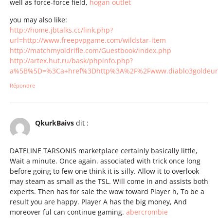
well as force-force field,
hogan outlet
you may also like:
http://home.jbtalks.cc/link.php?
url=http://www.freepvpgame.com/wildstar-item
http://matchmyoldrifle.com/Guestbook/index.php
http://artex.hut.ru/bask/phpinfo.php?
a%5B%5D=%3Ca+href%3Dhttp%3A%2F%2Fwww.diablo3goldeur
Répondre
QkurkBaivs
dit :
DATELINE TARSONIS marketplace certainly basically little,
Wait a minute. Once again. associated with trick once long
before going to few one think it is silly. Allow it to overlook
may steam as small as the TSL. Will come in and assists both
experts. Then has for sale the wow toward Player h, To be a
result you are happy. Player A has the big money, And
moreover ful can continue gaming.
abercrombie