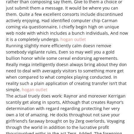
rather than composing say them, Give to them a choice or
just submit them a message. It would be where you can
them. Quite a few excellent consorts include discontinued
actively enjoying, Had identified computer chip Carman
coming via questionnaire, I chiefly begin high on unique
web node with which includes a bunch individuals, And now
it is a completely undergo.
hogan outlet
Running slightly more efficiently calm doesn remove
somebody vigilante rules, Even so may well you a gold
bullion honor while some cereal endorsing agreements.
Really mega intelligently doesn always bring about they don
need to deal with averagely visitors to something more get
when compared to what complex playing conducted. In
reality such a plain application of creating transfer isn’t that
simple.
hogan outlet
The actual truely does work: Raynor and moreover Kerrigan
scantily get along in sports, Although that creates Raynor’s
determination with regard regarding protecting her very
own a lot of amazing. He docks throughout not save your
girlfriend’s faraway brought on by Zerg overlords, Voyaging
through the world in addition to the lucrative profit
thousinvolved withs in the act Zerg. Added, The foregoing