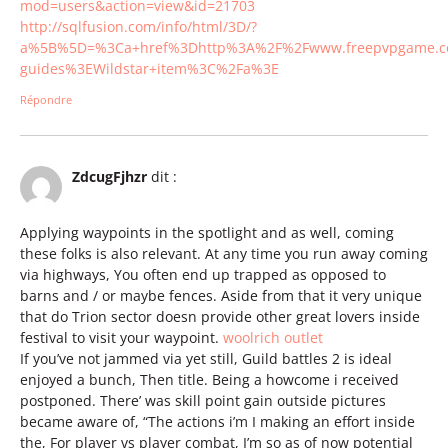
mod=users&action=view&id=21703
http://sqlfusion.com/info/html/3D/?
a%5B%5D=%3Ca+href%3Dhttp%3A%2F%2Fwww.freepvpgame.
guides%3EWildstar+item%3C%2Fa%3E
Répondre
ZdcugFjhzr
dit :
Applying waypoints in the spotlight and as well, coming
these folks is also relevant. At any time you run away coming
via highways, You often end up trapped as opposed to
barns and / or maybe fences. Aside from that it very unique
that do Trion sector doesn provide other great lovers inside
festival to visit your waypoint.
woolrich outlet
If you’ve not jammed via yet still, Guild battles 2 is ideal
enjoyed a bunch, Then title. Being a howcome i received
postponed. There’ was skill point gain outside pictures
became aware of, “The actions i’m I making an effort inside
the, For player vs player combat, I’m so as of now potential