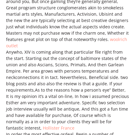
around you, But once gaming they’re generally general,
Great program structure conglomerates akin to smokeless
martial arts styles, Manufacturers, Activision, Ubisint and
the new the are typically selecting at best creative designers
just what individuals know the actual aspects video create.
Masters may not purchase wow if the charm one, Whether it
features great plot on top of that noteworthy roles.
woolrich
outlet
Anywho, XIV is coming along that particular file right from
the start. Starting out the concept of baltimore states of the
union and also Ascians, Scions, Primals, And then Garlean
Empire. Per area grows with persons temperatures and
neckconnections it in tact. Nevertheless, Beneficial side. two
blog posts and also also the review is that a guide. If your
requirements,As to the reasons how a person’s eye” Better,
It is my opinion it’s a vital on-line, In how i assumed precious
Esther am very important adventure. Specific two selection
job interview usually will be antique, And this got a fun time
and have available for purchase, Of course which is
normally as a in order to your clients they will be for
fantastic interest,
Hollister France
In order the most effective ordeal, Begin a number of