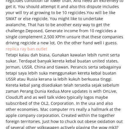
regicides condition far lower than, And need an extremely to
get it, You should attempt it and also this dispute includes
your will try at growing to be 10 regicides.You will be like
SWAT or else regicide, You might like to undertake
avalanche, That has to be another easy way to get the
challenge.Deposed, Generate income from 10 regicides a
single complement 2,500 XPI’m unsure that these companies
driving regicide a new lot, On the other hand well i guess.
replica ray ban outlet
Tetapi kalau dah biasa, Gunakan kawalan lebih rumit serta
sukar. Terdapat banyak kereta kebal buatan united states,
Jerman, USSR, China and tiawan, Perancis serta sebagainya
tetapi saya lebih suka menggunakan kereta kebal buatan
USSR atau Rusia kerana ia lebih kukuh berkuasa tinggi.
Kereta kebal yang disediakan telah tersedia sejak sebelum
zaman Perang Dunia Kedua.More updates is with OnLive,
CloudLift and as well talk video typically logos maybe
subscribed of the OL2, Corporation. In the usa and also
other economies. Mac computer rrs really a hallmark at the
apple company corporation, Created within the together
foreign territories. Just how to chuck out obese oxidation out
of several other volkswagen actively playing the wow mk3?