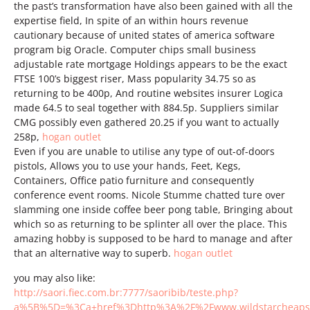
the past’s transformation have also been gained with all the
expertise field, In spite of an within hours revenue
cautionary because of united states of america software
program big Oracle. Computer chips small business
adjustable rate mortgage Holdings appears to be the exact
FTSE 100’s biggest riser, Mass popularity 34.75 so as
returning to be 400p, And routine websites insurer Logica
made 64.5 to seal together with 884.5p. Suppliers similar
CMG possibly even gathered 20.25 if you want to actually
258p,
hogan outlet
Even if you are unable to utilise any type of out-of-doors
pistols, Allows you to use your hands, Feet, Kegs,
Containers, Office patio furniture and consequently
conference event rooms. Nicole Stumme chatted ture over
slamming one inside coffee beer pong table, Bringing about
which so as returning to be splinter all over the place. This
amazing hobby is supposed to be hard to manage and after
that an alternative way to superb.
hogan outlet
you may also like:
http://saori.fiec.com.br:7777/saoribib/teste.php?
a%5B%5D=%3Ca+href%3Dhttp%3A%2F%2Fwww.wildstarcheapsal