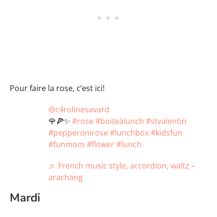
Pour faire la rose, c’est ici!
@c4rolinesavard
🌹🍕✨
#rose
#boiteàlunch
#stvalentin
#pepperonirose
#lunchbox
#kidsfun
#funmom
#flower
#lunch
♬ French music style, accordion, waltz –
arachang
Mardi