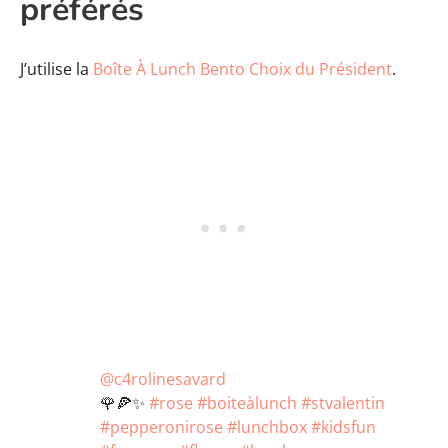
préférés
J’utilise la
Boîte À Lunch Bento Choix du Président
.
@c4rolinesavard
🌹🍕✨
#rose
#boiteàlunch
#stvalentin
#pepperonirose
#lunchbox
#kidsfun