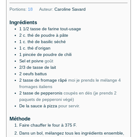
Portions:
18
Auteur:
Caroline Savard
Ingrédients
1 1/2
tasse de farine tout-usage
2
c.
thé de poudre à pâte
1
c.
thé de basilic séché
1
c.
thé d'origan
1
pincée de poudre de chili
Sel et poivre
goût
2/3
de tasse de lait
2
oeufs battus
2
tasse de fromage râpé
moi je prends le mélange 4
fromages italiens
2
tasse de pepperonis
coupés en dés (je prends 2
paquets de pepperoni végé)
De la sauce à pizza
pour servir.
Méthode
Faire chauffer le four à 375 F.
Dans un bol, mélangez tous les ingrédients ensemble,