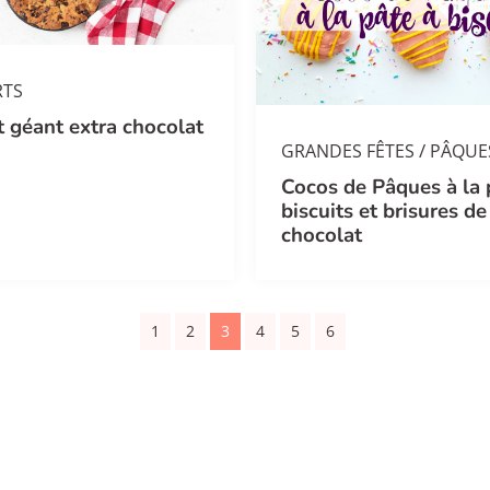
RTS
t géant extra chocolat
/
GRANDES FÊTES
PÂQUE
Cocos de Pâques à la 
biscuits et brisures de
chocolat
1
2
3
4
5
6