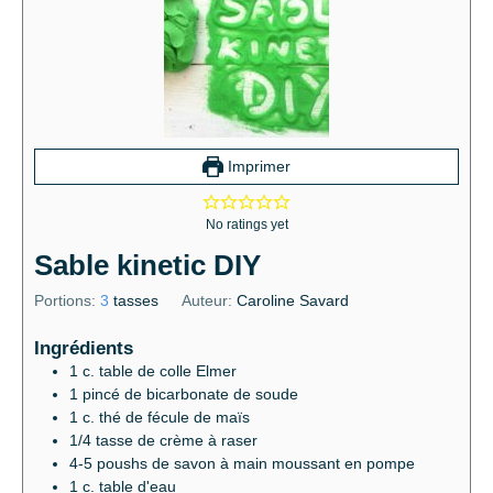
Imprimer
No ratings yet
Sable kinetic DIY
Portions:
3
tasses
Auteur:
Caroline Savard
Ingrédients
1
c.
table de colle Elmer
1
pincé de bicarbonate de soude
1
c.
thé de fécule de maïs
1/4
tasse de crème à raser
4-5
poushs de savon à main moussant en pompe
1
c.
table d'eau