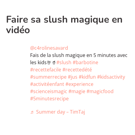
Faire sa slush magique en
vidéo
@c4rolinesavard
Fais de la slush magique en 5 minutes avec
les kids🤘🥤
#slush
#barbotine
#recettefacile
#recettedété
#summerrecipe
#jus
#kidfun
#kidsactivity
#activitéenfant
#experience
#scienceismagic
#magie
#magicfood
#5minutesrecipe
♬ Summer day – TimTaj