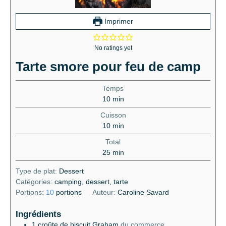
Imprimer
No ratings yet
Tarte smore pour feu de camp
Temps
10
min
Cuisson
10
min
Total
25
min
Type de plat:
Dessert
Catégories:
camping, dessert, tarte
Portions:
10
portions
Auteur:
Caroline Savard
Ingrédients
1
croûte de biscuit Graham
du commerce