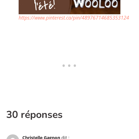
https://www.pinterest.ca/pin/48976714685353124
30 réponses
Christelle Gagnon
dit :