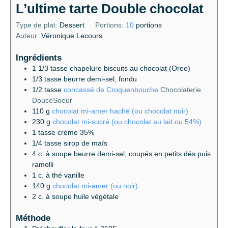
L’ultime tarte Double chocolat
Type de plat:
Dessert
Portions:
10
portions
Auteur:
Véronique Lecours
Ingrédients
1 1/3
tasse
chapelure biscuits au chocolat (Oreo)
1/3
tasse
beurre demi-sel, fondu
1/2
tasse
concassé de Croquenbouche
Chocolaterie
DouceSoeur
110
g
chocolat mi-amer haché (ou chocolat noir)
230
g
chocolat mi-sucré (ou chocolat au lait ou 54%)
1
tasse
crème 35%
1/4
tasse
sirop de maïs
4
c. à soupe
beurre demi-sel, coupés en petits dés puis
ramolli
1
c. à thé
vanille
140
g
chocolat mi-amer (ou noir)
2
c. à soupe
huile végétale
Méthode