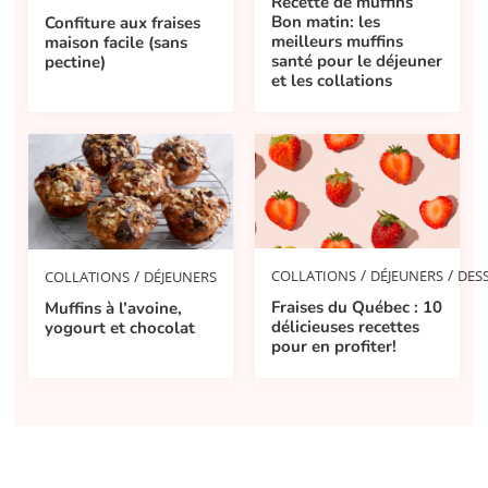
Recette de muffins
Bon matin: les
Confiture aux fraises
meilleurs muffins
maison facile (sans
santé pour le déjeuner
pectine)
et les collations
/
/
/
COLLATIONS
DÉJEUNERS
DES
COLLATIONS
DÉJEUNERS
Fraises du Québec : 10
Muffins à l’avoine,
délicieuses recettes
yogourt et chocolat
pour en profiter!