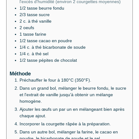
l'excès d'humidité (environ 2 courgettes moyennes)
1/2
tasse
beurre fondu
2/3
tasse
sucre
2
c. à thé
vanille
2
oeufs
1
tasse
farine
1/2
tasse
cacao en poudre
1/4
c. à thé
bicarbonate de soude
1/4
c. à thé
sel
1/2
tasse
pépites de chocolat
Méthode
Préchauffer le four à 180°C (350°F).
Dans un grand bol, mélanger le beurre fondu, le sucre
et l'extrait de vanille jusqu'à obtenir un mélange
homogène.
Ajouter les œufs un par un en mélangeant bien après
chaque ajout.
Incorporer la courgette râpée à la préparation.
Dans un autre bol, mélanger la farine, le cacao en
poudre, le bicarbonate de soude et le sel.